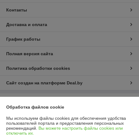
Контакты
Доставка и оплата
График работы
Полная версия сайта
Политика обработки cookies
Сайт создан на платформе Deal.by
Информация для покупателя
Обработка файлов cookie
Юридическое лицо:
Общество с ограниченной ответственностью
«РАМТК ЭКСПЕДИЦИЯ»
Мы используем файлы cookies для обеспечения удобства
220070, г. Минск, ул. Ваупшасова, д. 10, пом. 131
пользователей портала и предоставления персональных
рекомендаций.
Вы можете настроить файлы cookies или
Регистрационный номер ЕГР: 193666861
отключить их.