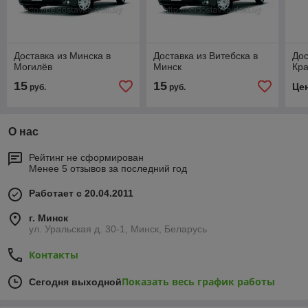
Доставка из Минска в
Доставка из Витебска в
Дос
Могилёв
Минск
Кра
15
15
Це
руб.
руб.
О нас
Рейтинг не сформирован
Менее 5 отзывов за последний год
Работает с 20.04.2011
г. Минск
ул. Уральская д. 30-1, Минск, Беларусь
Контакты
Показать весь график работы
Сегодня выходной