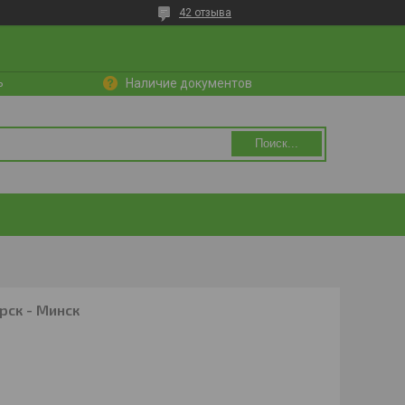
42 отзыва
ь
Наличие документов
Поиск...
рск - Минск