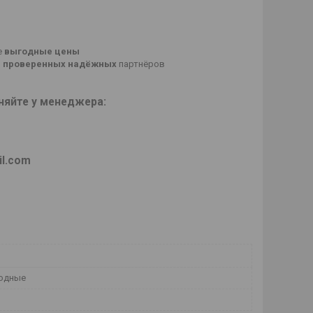
е
выгодные цены
о
проверенных
надёжных
партнёров
няйте у менеджера:
1
il.com
одные