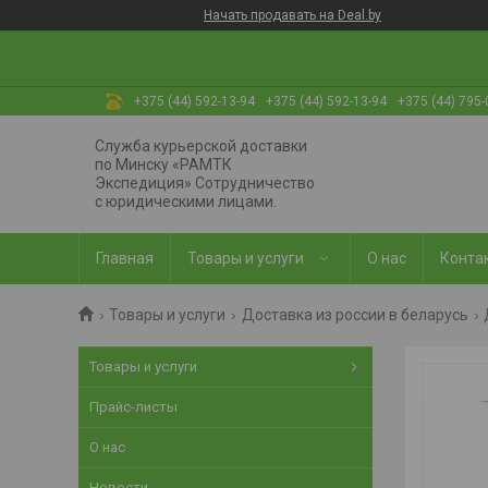
Начать продавать на Deal.by
+375 (44) 592-13-94
+375 (44) 592-13-94
+375 (44) 795-
Служба курьерской доставки
по Минску «РАМТК
Экспедиция» Сотрудничество
с юридическими лицами.
Главная
Товары и услуги
О нас
Конта
Товары и услуги
Доставка из россии в беларусь
Товары и услуги
Прайс-листы
О нас
Новости