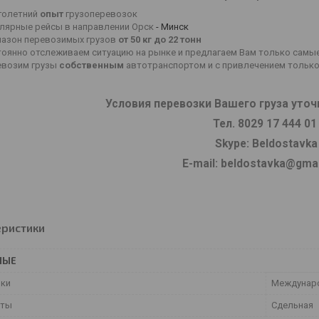
голетний
опыт
грузоперевозок
улярные рейсы в направлении Орск
- Минск
пазон перевозимых грузов
от 50 кг до 22 тонн
тоянно отслеживаем ситуацию на рынке и предлагаем Вам только самы
евозим грузы
собственным
автотранспортом и с привлечением тольк
Условия перевозки Вашего груза уточ
Тел. 8029 17 444 0
Skype: Beldostavka
E-mail: beldostavka@gma
еристики
НЫЕ
ки
Междунар
аты
Сдельная