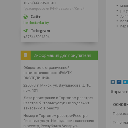
+375 (44) 795-01-01
мно
Грузоперевозки РФ/Казахстан/Китай
рег
диа
пос
beldostavka.by
пер
+375445921394
Информация для покупателя
Общество с ограниченной
ответственностью «РАМТК
ЭКСПЕДИЦИЯ»
220070, г. Минск, ул. Ваупшасова, д. 10,
пом. 131
Характ
Дата регистрации в Торговом реестре/
Реестре бытовых услуг: Не подлежит
ОСНОВ
занесению в реестр
Перевоз
Номер в Торговом реестре/Реестре
бытовых услуг: Не подлежит занесению
Тип опл
в реестр, Республика Беларусь