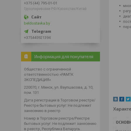
+375 (44) 795-01-01
мно
Грузоперевозки РФ/Казахстан/Китай
рег
диа
пос
beldostavka.by
пер
+375445921394
Информация для покупателя
Общество с ограниченной
ответственностью «РАМТК
ЭКСПЕДИЦИЯ»
220070, г. Минск, ул. Ваупшасова, д. 10,
пом. 131
Дата регистрации в Торговом реестре/
Реестре бытовых услуг: Не подлежит
Характ
занесению в реестр
Номер в Торговом реестре/Реестре
ОСНОВ
бытовых услуг: Не подлежит занесению
в реестр, Республика Беларусь