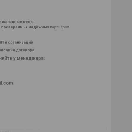
е
выгодные цены
о
проверенных
надёжных
партнёров
ИП и организаций
писания договора
няйте у менеджера:
il.com