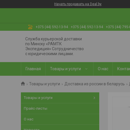
Начать продавать на Deal.by
+375 (44) 592-13-94
+375 (44) 592-13-94
+375 (44) 795-
Служба курьерской доставки
по Минску «РАМТК
Экспедиция» Сотрудничество
с юридическими лицами.
Главная
Товары и услуги
О нас
Конта
Товары и услуги
Доставка из россии в беларусь
Товары и услуги
Прайс-листы
О нас
Новости