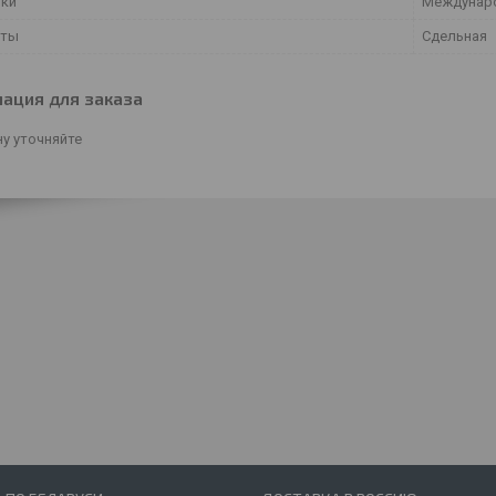
ки
Междунар
аты
Сдельная
ация для заказа
у уточняйте