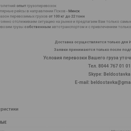
голетний
опыт
грузоперевозок
улярные рейсы в направлении Псков
- Минск
пазон перевозимых грузов
от 100 кг до 22 тонн
тоянно отслеживаем ситуацию на рынке и предлагаем Вам только самы
евозим грузы
собственным
автотранспортом и с привлечением тольк
Доставка осуществляется только для 
Заявки принимаются только после под
Условия перевозки Вашего груза уточ
Тел. 8044 767 01 01
Skype: Beldostavka
E-mail: beldostavka@gma
еристики
НЫЕ