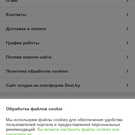
О нас
Контакты
Доставка и оплата
График работы
Полная версия сайта
Политика обработки cookies
Сайт создан на платформе Deal.by
Информация для покупателя
Обработка файлов cookie
Юридическое лицо:
Общество с ограниченной ответственностью
«РАМТК ЭКСПЕДИЦИЯ»
Мы используем файлы cookies для обеспечения удобства
220070, г. Минск, ул. Ваупшасова, д. 10, пом. 131
пользователей портала и предоставления персональных
рекомендаций.
Вы можете настроить файлы cookies или
Регистрационный номер ЕГР: 193666861
отключить их.